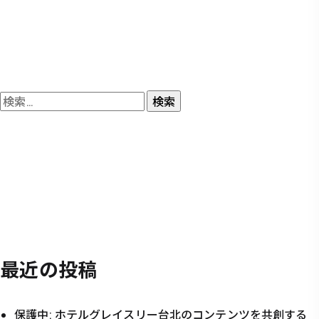
検
索:
最近の投稿
保護中: ホテルグレイスリー台北のコンテンツを共創する