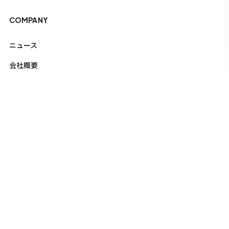
COMPANY
ニュース
会社概要
お問い合わせ
プライバシーポリシー
FOR CREATERS
BASARAN CR – コンテンツ共創パートナー募集開始
BASARAN CR ガイドライン